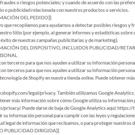
fraudes o riesgos potenciales; y cuando de acuerdo con las prefer
n o publicidad relacionada con nuestros productos o servicios.
MACIÓN DEL PEDIDO]]
o que recopilamos para ayudarnos a detectar posibles riesgos y fra
uestro Sitio (por ejemplo, al generar informes y estadísticas sobre
el éxito de nuestras campañas publicitarias y de marketing).
RMACIÓN DEL DISPOSITIVO, INCLUIDOS PUBLICIDAD/RETA
RSONAL
n terceros para que nos ayuden a utilizar su Información personal
n terceros para que nos ayuden a utilizar su Información personal
 tecnología de Shopify en nuestra tienda online. Puede obtener m
w.shopify.com/legal/privacy. También utilizamos Google Analytic
obtener más información sobre cómo Google utiliza su Información 
s/privacy/. Puede darse de baja de Google Analytics aquí: https:/
su Información personal para cumplir con las leyes y regulaciones
itud legal de información que recibamos, o para proteger nuestros 
 O PUBLICIDAD DIRIGIDA]]