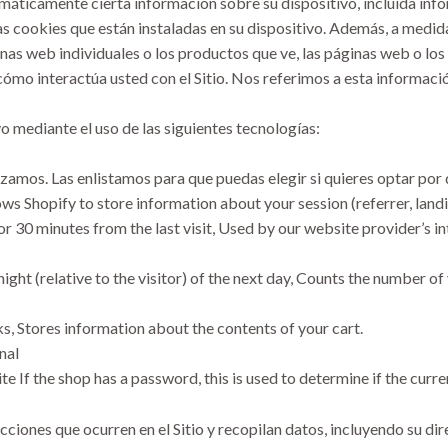
omáticamente cierta información sobre su dispositivo, incluida in
las cookies que están instaladas en su dispositivo. Además, a medida
nas web individuales o los productos que ve, las páginas web o lo
 cómo interactúa usted con el Sitio. Nos referimos a esta informa
 mediante el uso de las siguientes tecnologías:
lizamos. Las enlistamos para que puedas elegir si quieres optar por q
ows Shopify to store information about your session (referrer, landi
for 30 minutes from the last visit, Used by our website provider’s in
ight (relative to the visitor) of the next day, Counts the number of v
ks, Stores information about the contents of your cart.
nal
te If the shop has a password, this is used to determine if the curre
cciones que ocurren en el Sitio y recopilan datos, incluyendo su dir