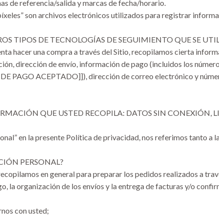
nas de referencia/salida y marcas de fecha/horario.
 “píxeles” son archivos electrónicos utilizados para registrar info
ROS TIPOS DE TECNOLOGÍAS DE SEGUIMIENTO QUE SE UTIL
a hacer una compra a través del Sitio, recopilamos cierta informa
ión, dirección de envío, información de pago (incluidos los números
GO ACEPTADO]]), dirección de correo electrónico y número d
ORMACIÓN QUE USTED RECOPILA: DATOS SIN CONEXIÓN, 
l” en la presente Política de privacidad, nos referimos tanto a l
CIÓN PERSONAL?
copilamos en general para preparar los pedidos realizados a través 
 la organización de los envíos y la entrega de facturas y/o conf
rnos con usted;