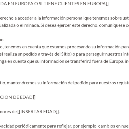
ADA EN EUROPA O SI TIENE CLIENTES EN EUROPA]]
derecho a acceder a la información personal que tenemos sobre uste
alizada o eliminada. Si desea ejercer este derecho, comuníquese c
ón.
eo, tenemos en cuenta que estamos procesando su información para
 realiza un pedido a través del Sitio) o para perseguir nuestros i
a en cuenta que su información se transferirá fuera de Europa, in
itio, mantendremos su Información del pedido para nuestros regis
CCIÓN DE EDAD]]
 menores de [[INSERTAR EDAD]].
vacidad periódicamente para reflejar, por ejemplo, cambios en nue