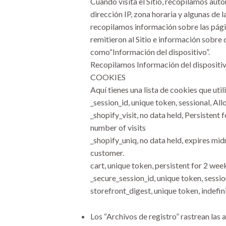
Cuando visita el Sitio, recopilamos aut
dirección IP, zona horaria y algunas de 
recopilamos información sobre las pági
remitieron al Sitio e información sobre
como“Información del dispositivo”.
Recopilamos Información del dispositivo
COOKIES
Aquí tienes una lista de cookies que uti
_session_id, unique token, sessional, All
_shopify_visit, no data held, Persistent 
number of visits
_shopify_uniq, no data held, expires midn
customer.
cart, unique token, persistent for 2 wee
_secure_session_id, unique token, sessio
storefront_digest, unique token, indefini
Los “Archivos de registro” rastrean las a