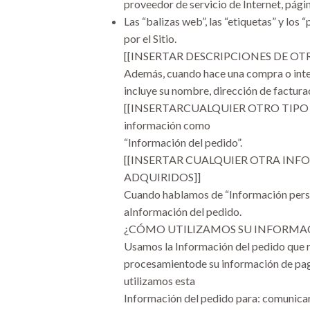
proveedor de servicio de Internet, pági
Las “balizas web”, las “etiquetas” y los
por el Sitio.
[[INSERTAR DESCRIPCIONES DE OT
Además, cuando hace una compra o intent
incluye su nombre, dirección de facturac
[[INSERTARCUALQUIER OTRO TIPO DE PA
información como
“Información del pedido”.
[[INSERTAR CUALQUIER OTRA INF
ADQUIRIDOS]]
Cuando hablamos de “Información persona
aInformación del pedido.
¿CÓMO UTILIZAMOS SU INFORMA
Usamos la Información del pedido que re
procesamientode su información de pago,
utilizamos esta
Información del pedido para: comunica