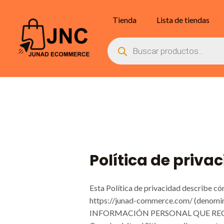
Skip
to
Tienda
Lista de tiendas
content
Búsqueda
de
productos
Política de priva
Esta Política de privacidad describe có
https://junad-commerce.com/ (denominad
INFORMACIÓN PERSONAL QUE RE