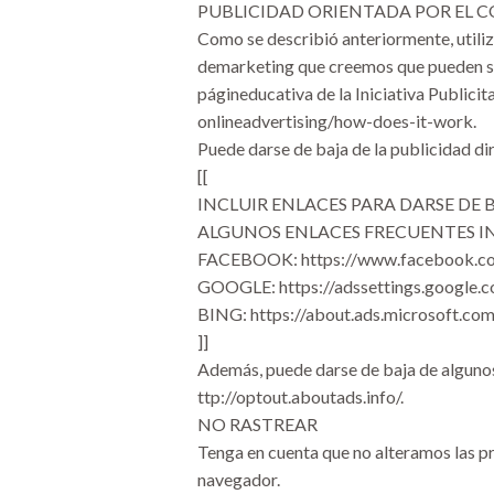
PUBLICIDAD ORIENTADA POR EL
Como se describió anteriormente, utili
demarketing que creemos que pueden ser 
págineducativa de la Iniciativa Publici
onlineadvertising/how-does-it-work.
Puede darse de baja de la publicidad dir
[[
INCLUIR ENLACES PARA DARSE DE B
ALGUNOS ENLACES FRECUENTES I
FACEBOOK: https://www.facebook.co
GOOGLE: https://adssettings.google.c
BING: https://about.ads.microsoft.com
]]
Además, puede darse de baja de algunos d
ttp://optout.aboutads.info/.
NO RASTREAR
Tenga en cuenta que no alteramos las pr
navegador.