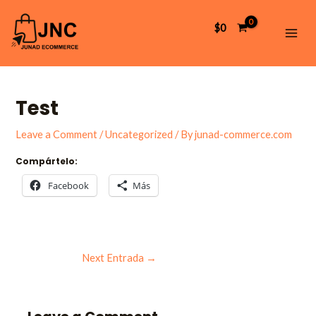
Skip
Post
MAI
to
navigation
$
0
ME
content
Test
Leave a Comment
/
Uncategorized
/ By
junad-commerce.com
Compártelo:
Facebook
Más
Next Entrada
→